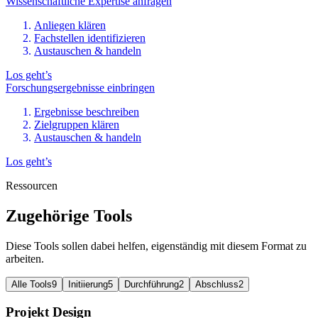
Wissenschaftliche Expertise anfragen
Anliegen klären
Fachstellen identifizieren
Austauschen & handeln
Los geht’s
Forschungsergebnisse einbringen
Ergebnisse beschreiben
Zielgruppen klären
Austauschen & handeln
Los geht’s
Ressourcen
Zugehörige Tools
Diese Tools sollen dabei helfen, eigenständig mit diesem Format zu
arbeiten.
Alle Tools
9
Initiierung
5
Durchführung
2
Abschluss
2
Projekt Design